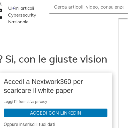
Twitter
Ultimi articoli
Linkedin
Cybersecurity
Email
Nazionale
Malware e attacchi
Norme e
adeguamenti
 Si, con le giuste vision
Soluzioni aziendali
Cultura cyber
News, attualità e
Accedi a Nextwork360 per
analisi Cyber
scaricare il white paper
sicurezza e privacy
Corsi cybersecurity
Leggi l'informativa privacy
Chi siamo
ACCEDI CON LINKEDIN
Oppure inserisci i tuoi dati