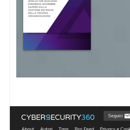
Seguici
acy
About
Autori
Tags
Rss Feed
Privacy e Cook