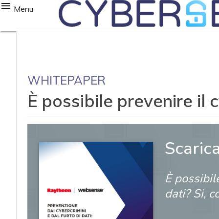
Menu
WHITEPAPER
È possibile prevenire il c
Scaric
È possibil
dati? Si, c