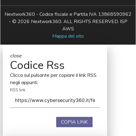
Nextwork360 - Codice fiscale e Partita IVA 13868590962
- © 2026 Nextwork360. ALL RIGHTS RESERVED. ISP
AWS
Mappa del sito
close
Codice Rss
Clicca sul pulsante per copiare il link RSS
negli appunti.
RSS link
COPIA LINK