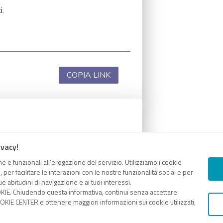
i.
COPIA LINK
i.
ivacy!
e e funzionali all’erogazione del servizio. Utilizziamo i cookie
er facilitare le interazioni con le nostre funzionalità social e per
e abitudini di navigazione e ai tuoi interessi.
KIE. Chiudendo questa informativa, continui senza accettare.
COPIA LINK
KIE CENTER e ottenere maggiori informazioni sui cookie utilizzati,