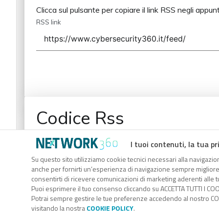
Clicca sul pulsante per copiare il link RSS negli appunt
RSS link
Codice Rss
Clicca sul pulsante per copiare il link RSS negli appunt
I tuoi contenuti, la tua pr
RSS link
Su questo sito utilizziamo cookie tecnici necessari alla navigazion
anche per fornirti un’esperienza di navigazione sempre migliore, p
consentirti di ricevere comunicazioni di marketing aderenti alle tu
Puoi esprimere il tuo consenso cliccando su ACCETTA TUTTI I COO
Potrai sempre gestire le tue preferenze accedendo al nostro COO
visitando la nostra
COOKIE POLICY
.