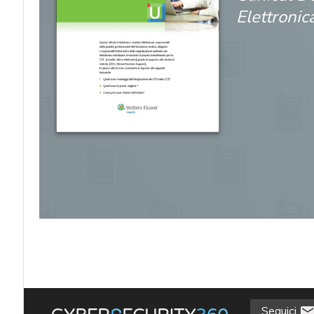
Elettronic
acy
Seguici