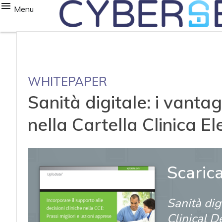
Menu
WHITEPAPER
Sanità digitale: i vanta
nella Cartella Clinica El
Scaric
Sanità dig
Clinical D