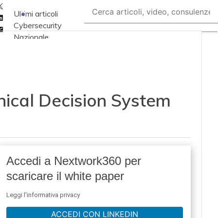
Twitter
Ultimi articoli
Linkedin
Cybersecurity
Email
Nazionale
Malware e attacchi
Norme e
adeguamenti
linical Decision System
Soluzioni aziendali
Cultura cyber
News, attualità e
analisi Cyber
sicurezza e privacy
Accedi a Nextwork360 per
Corsi cybersecurity
scaricare il white paper
Chi siamo
Leggi l'informativa privacy
ACCEDI CON LINKEDIN