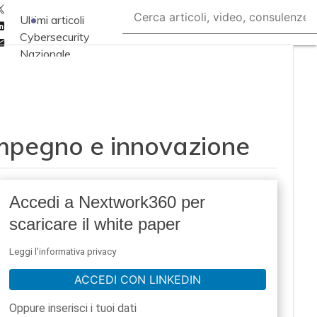
Twitter
Ultimi articoli
Linkedin
Cybersecurity
Email
Nazionale
Malware e attacchi
Norme e
adeguamenti
, impegno e innovazione
Soluzioni aziendali
Cultura cyber
News, attualità e
Accedi a Nextwork360 per
analisi Cyber
scaricare il white paper
sicurezza e privacy
Corsi cybersecurity
Leggi l'informativa privacy
Chi siamo
ACCEDI CON LINKEDIN
Oppure inserisci i tuoi dati