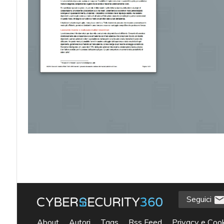
Seguici
acy
About
Autori
Tags
Rss Feed
Privacy e Cook