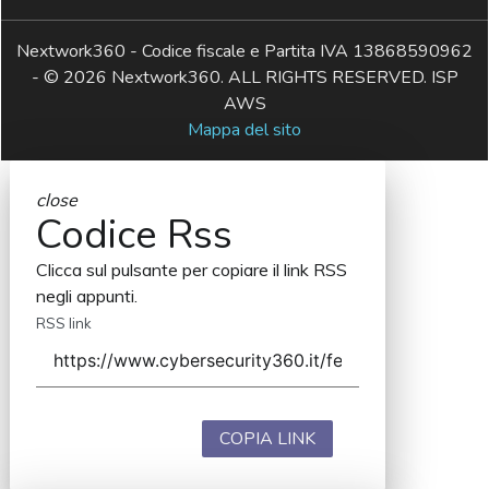
Nextwork360 - Codice fiscale e Partita IVA 13868590962
- © 2026 Nextwork360. ALL RIGHTS RESERVED. ISP
AWS
Mappa del sito
close
Codice Rss
Clicca sul pulsante per copiare il link RSS
negli appunti.
RSS link
COPIA LINK