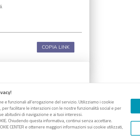
i.
COPIA LINK
i.
ivacy!
e e funzionali all’erogazione del servizio. Utilizziamo i cookie
er facilitare le interazioni con le nostre funzionalità social e per
e abitudini di navigazione e ai tuoi interessi.
KIE. Chiudendo questa informativa, continui senza accettare.
COPIA LINK
KIE CENTER e ottenere maggiori informazioni sui cookie utilizzati,