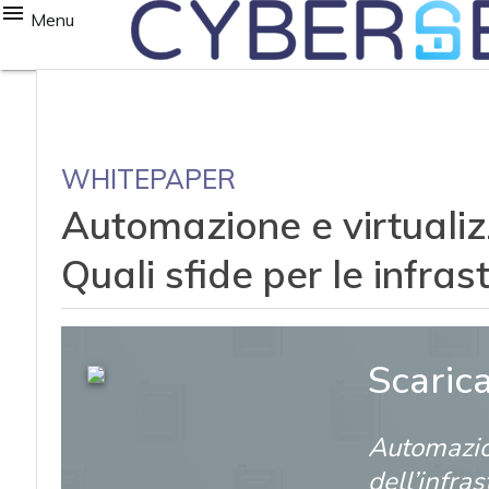
Menu
WHITEPAPER
Automazione e virtualizz
Quali sfide per le infras
Scaric
Automazio
dell’infra