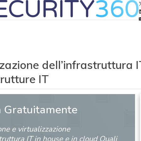
azione dell’infrastruttura I
trutture IT
a Gratuitamente
ne e virtualizzazione
struttura IT in house e in cloud Quali