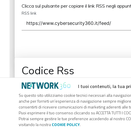
Clicca sul pulsante per copiare il link RSS negli appunt
RSS link
Codice Rss
Clicca sul pulsante per copiare il link RSS negli appunt
I tuoi contenuti, la tua pr
RSS link
Su questo sito utilizziamo cookie tecnici necessari alla navigazion
anche per fornirti un’esperienza di navigazione sempre migliore, p
consentirti di ricevere comunicazioni di marketing aderenti alle tu
Puoi esprimere il tuo consenso cliccando su ACCETTA TUTTI I COO
Potrai sempre gestire le tue preferenze accedendo al nostro COO
visitando la nostra
COOKIE POLICY
.