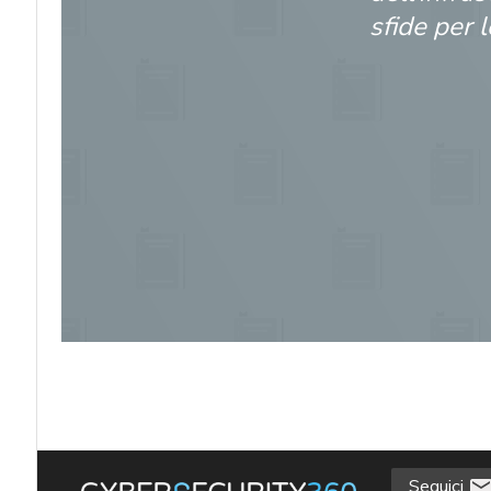
sfide per l
acy
Seguici