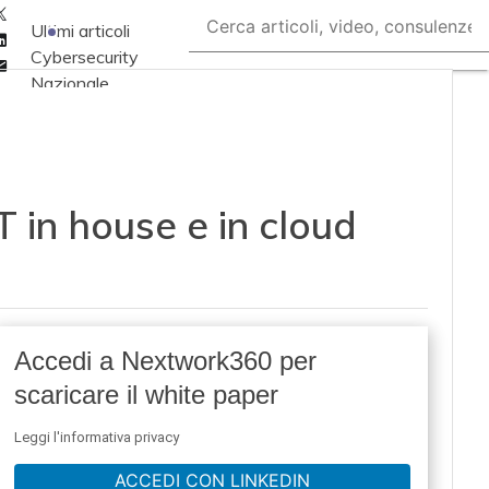
Twitter
Ultimi articoli
Linkedin
Cybersecurity
Email
Nazionale
Malware e attacchi
Norme e
adeguamenti
T in house e in cloud
Soluzioni aziendali
Cultura cyber
News, attualità e
analisi Cyber
sicurezza e privacy
Accedi a Nextwork360 per
Corsi cybersecurity
scaricare il white paper
Chi siamo
Leggi l'informativa privacy
ACCEDI CON LINKEDIN