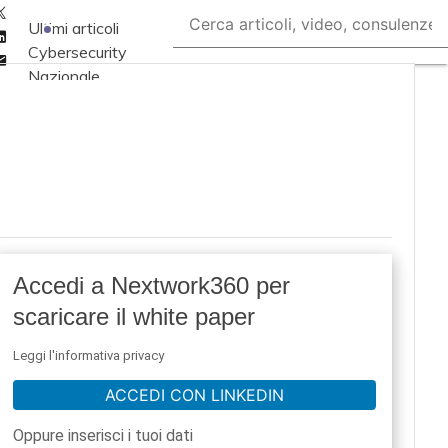
Twitter
Ultimi articoli
Linkedin
Cybersecurity
Email
Nazionale
Malware e attacchi
Norme e
adeguamenti
Soluzioni aziendali
Cultura cyber
News, attualità e
Accedi a Nextwork360 per
analisi Cyber
scaricare il white paper
sicurezza e privacy
Corsi cybersecurity
Leggi l'informativa privacy
Chi siamo
ACCEDI CON LINKEDIN
Oppure inserisci i tuoi dati