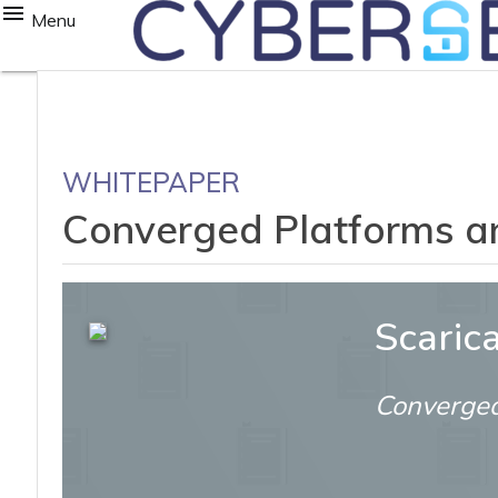
Menu
WHITEPAPER
Converged Platforms an
Scaric
Converged