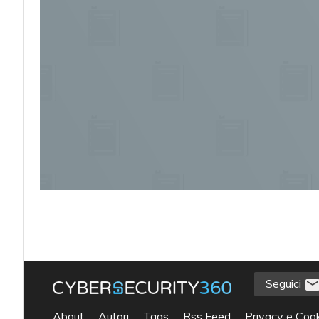
Seguici
acy
About
Autori
Tags
Rss Feed
Privacy e Cook