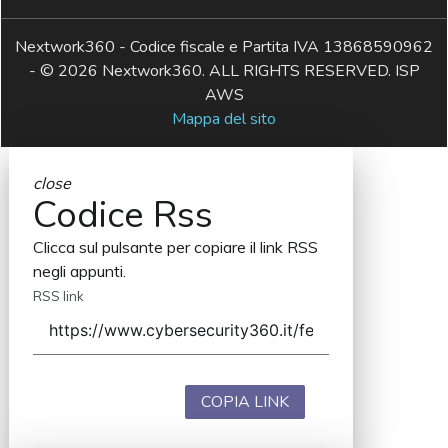
Nextwork360 - Codice fiscale e Partita IVA 13868590962
- © 2026 Nextwork360. ALL RIGHTS RESERVED. ISP
AWS
Mappa del sito
close
Codice Rss
Clicca sul pulsante per copiare il link RSS
negli appunti.
RSS link
COPIA LINK