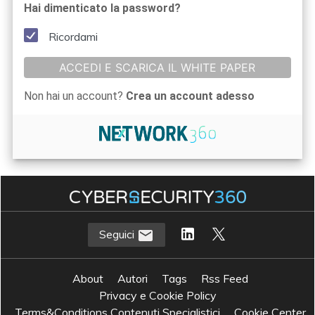
Hai dimenticato la password?
Ricordami
ACCEDI E SCARICA IL WHITE PAPER
Non hai un account?
Crea un account adesso
Seguici
About
Autori
Tags
Rss Feed
Privacy e Cookie Policy
Terms&Conditions Contenuti Specialistici
Cookie Center