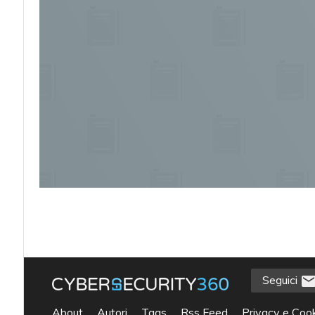
Seguici
acy
About
Autori
Tags
Rss Feed
Privacy e Cook