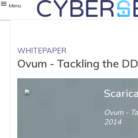
Menu
WHITEPAPER
Ovum - Tackling the DD
Scaric
Ovum - Ta
2014