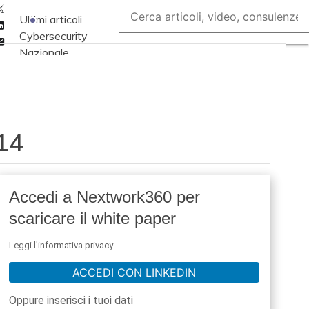
Twitter
Ultimi articoli
Linkedin
Cybersecurity
Email
Nazionale
Malware e attacchi
Norme e
adeguamenti
14
Soluzioni aziendali
Cultura cyber
News, attualità e
Accedi a Nextwork360 per
analisi Cyber
scaricare il white paper
sicurezza e privacy
Corsi cybersecurity
Leggi l'informativa privacy
Chi siamo
ACCEDI CON LINKEDIN
Oppure inserisci i tuoi dati