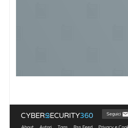
Seguici
acy
About
Autori
Tags
Rss Feed
Privacy e Cook