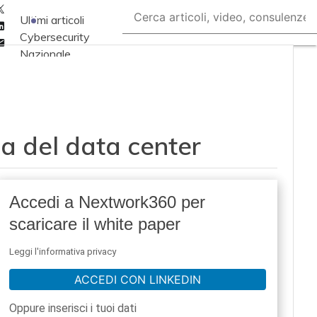
Twitter
Ultimi articoli
Linkedin
Cybersecurity
Email
Nazionale
Malware e attacchi
Norme e
adeguamenti
ica del data center
Soluzioni aziendali
Cultura cyber
News, attualità e
Accedi a Nextwork360 per
analisi Cyber
scaricare il white paper
sicurezza e privacy
Corsi cybersecurity
Leggi l'informativa privacy
Chi siamo
ACCEDI CON LINKEDIN
Oppure inserisci i tuoi dati