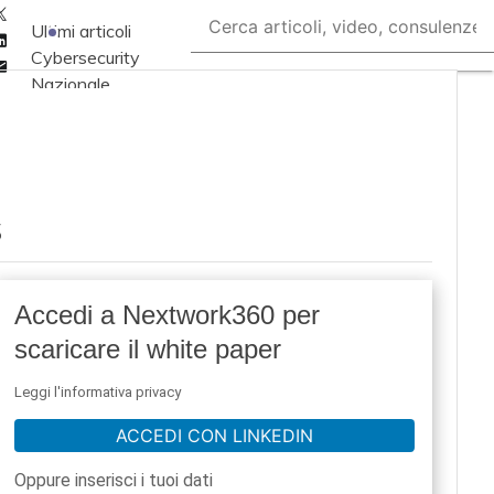
Twitter
Ultimi articoli
Linkedin
Cybersecurity
Email
Nazionale
Malware e attacchi
Norme e
adeguamenti
s
Soluzioni aziendali
Cultura cyber
News, attualità e
Accedi a Nextwork360 per
analisi Cyber
scaricare il white paper
sicurezza e privacy
Corsi cybersecurity
Leggi l'informativa privacy
Chi siamo
ACCEDI CON LINKEDIN
Oppure inserisci i tuoi dati