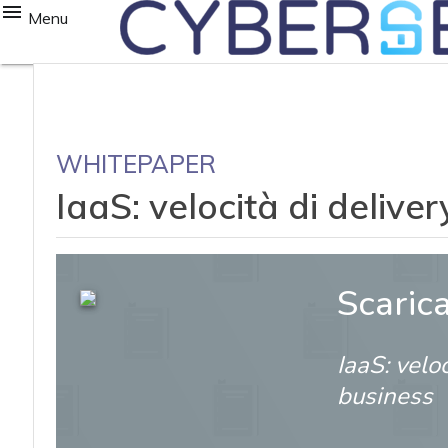
Menu
WHITEPAPER
IaaS: velocità di deliver
Scaric
IaaS: veloc
business