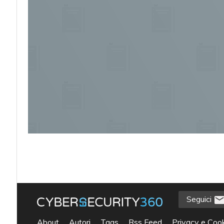
Seguici
acy
About
Autori
Tags
Rss Feed
Privacy e Cook