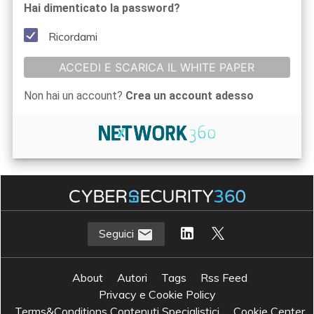
Hai dimenticato la password?
Ricordami
ACCEDI E SCARICA IL WHITE PAPER
Non hai un account?
Crea un account adesso
Seguici
About
Autori
Tags
Rss Feed
Privacy e Cookie Policy
Terms&Conditions Contenuti Specialistici
Cookie Center