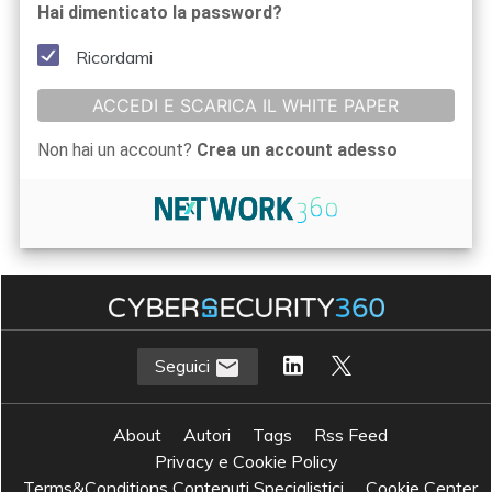
Hai dimenticato la password?
Ricordami
ACCEDI E SCARICA IL WHITE PAPER
Non hai un account?
Crea un account adesso
Seguici
About
Autori
Tags
Rss Feed
Privacy e Cookie Policy
Terms&Conditions Contenuti Specialistici
Cookie Center