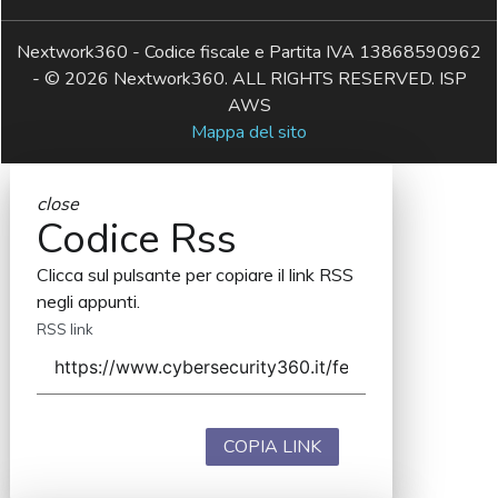
Nextwork360 - Codice fiscale e Partita IVA 13868590962
- © 2026 Nextwork360. ALL RIGHTS RESERVED. ISP
AWS
Mappa del sito
close
Codice Rss
Clicca sul pulsante per copiare il link RSS
negli appunti.
RSS link
COPIA LINK