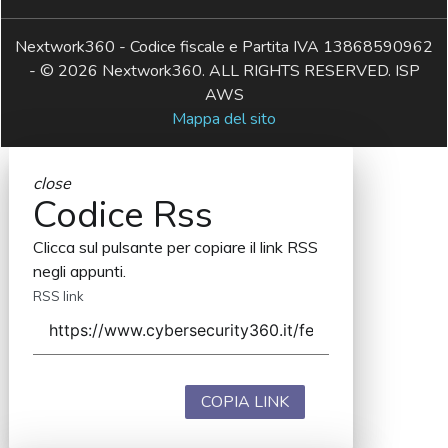
Nextwork360 - Codice fiscale e Partita IVA 13868590962
- © 2026 Nextwork360. ALL RIGHTS RESERVED. ISP
AWS
Mappa del sito
close
Codice Rss
Clicca sul pulsante per copiare il link RSS
negli appunti.
RSS link
COPIA LINK