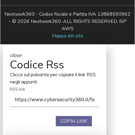
Nextwork360 - Codice fiscale e Partita IVA 13868590962
- © 2026 Nextwork360. ALL RIGHTS RESERVED. ISP
AWS
Mappa del sito
close
Codice Rss
Clicca sul pulsante per copiare il link RSS
negli appunti.
RSS link
COPIA LINK