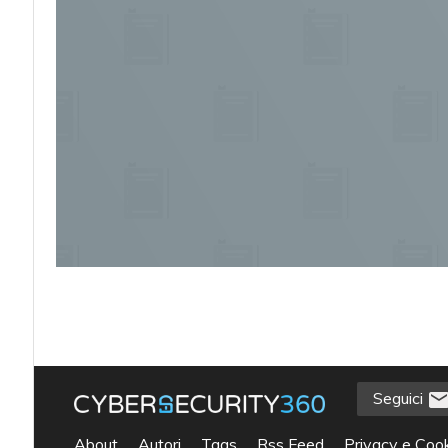
Seguici
acy
About
Autori
Tags
Rss Feed
Privacy e Cook