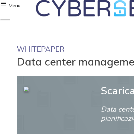
Menu
WHITEPAPER
Data center management: 
Scaric
Data cent
pianificazi