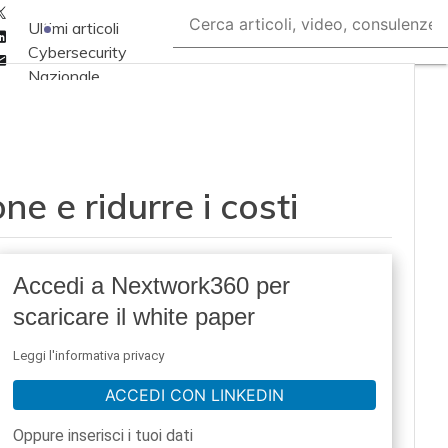
Twitter
Ultimi articoli
Linkedin
Cybersecurity
Email
Nazionale
Malware e attacchi
Norme e
adeguamenti
e e ridurre i costi
Soluzioni aziendali
Cultura cyber
News, attualità e
Accedi a Nextwork360 per
analisi Cyber
scaricare il white paper
sicurezza e privacy
Corsi cybersecurity
Leggi l'informativa privacy
Chi siamo
ACCEDI CON LINKEDIN
Oppure inserisci i tuoi dati