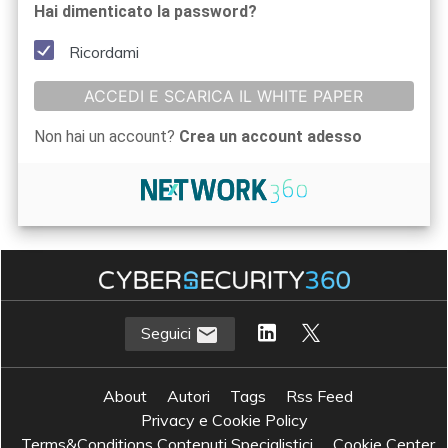
Hai dimenticato la password?
Ricordami
ACCEDI E SCARICA IL WHITE PAPER
Non hai un account?
Crea un account adesso
Seguici
About
Autori
Tags
Rss Feed
Privacy e Cookie Policy
Terms&Conditions Contenuti Specialistici
Cookie Center