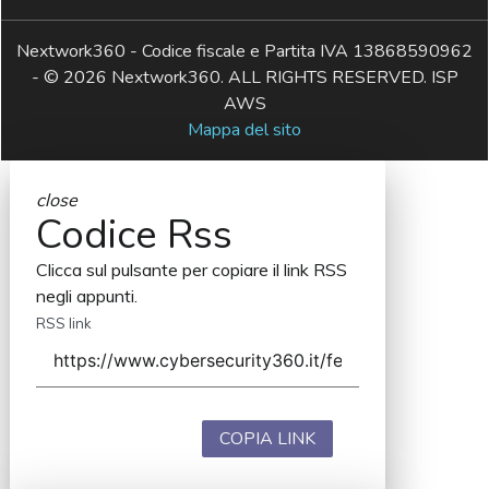
Nextwork360 - Codice fiscale e Partita IVA 13868590962
- © 2026 Nextwork360. ALL RIGHTS RESERVED. ISP
AWS
Mappa del sito
close
Codice Rss
Clicca sul pulsante per copiare il link RSS
negli appunti.
RSS link
COPIA LINK