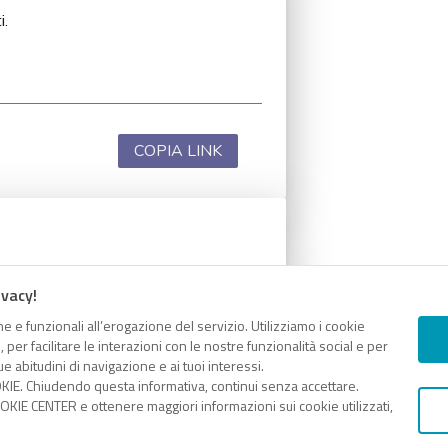
i.
COPIA LINK
i.
ivacy!
e e funzionali all’erogazione del servizio. Utilizziamo i cookie
er facilitare le interazioni con le nostre funzionalità social e per
e abitudini di navigazione e ai tuoi interessi.
KIE. Chiudendo questa informativa, continui senza accettare.
COPIA LINK
KIE CENTER e ottenere maggiori informazioni sui cookie utilizzati,