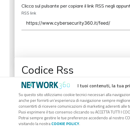
Clicca sul pulsante per copiare il link RSS negli appunt
RSS link
Codice Rss
Clicca sul pulsante per copiare il link RSS negli appunt
I tuoi contenuti, la tua pr
RSS link
Su questo sito utilizziamo cookie tecnici necessari alla navigazion
anche per fornirti un’esperienza di navigazione sempre migliore, p
consentirti di ricevere comunicazioni di marketing aderenti alle tu
Puoi esprimere il tuo consenso cliccando su ACCETTA TUTTI I COO
Potrai sempre gestire le tue preferenze accedendo al nostro COO
visitando la nostra
COOKIE POLICY
.