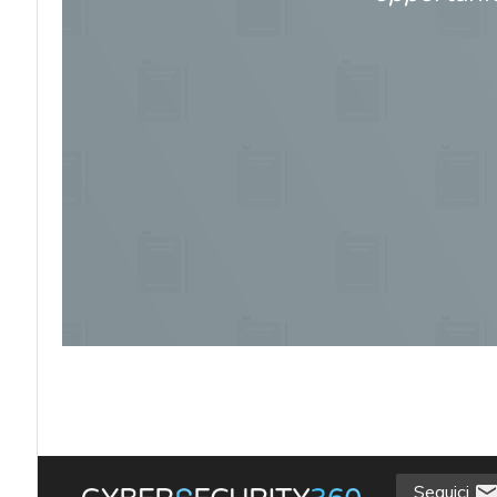
acy
Seguici