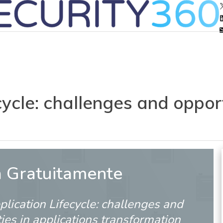
ycle: challenges and opport
a Gratuitamente
lication Lifecycle: challenges and
ies in applications transformation