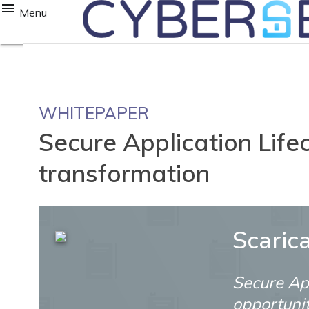
Menu
WHITEPAPER
Secure Application Lifec
transformation
Scaric
Secure App
opportunit