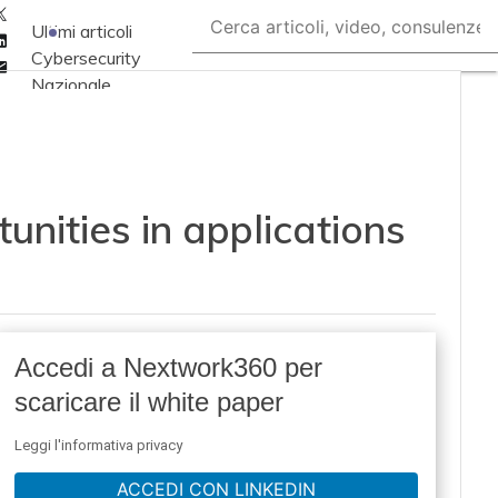
Twitter
Ultimi articoli
Linkedin
Cybersecurity
Email
Nazionale
Malware e attacchi
Norme e
adeguamenti
unities in applications
Soluzioni aziendali
Cultura cyber
News, attualità e
analisi Cyber
sicurezza e privacy
Accedi a Nextwork360 per
Corsi cybersecurity
scaricare il white paper
Chi siamo
Leggi l'informativa privacy
ACCEDI CON LINKEDIN