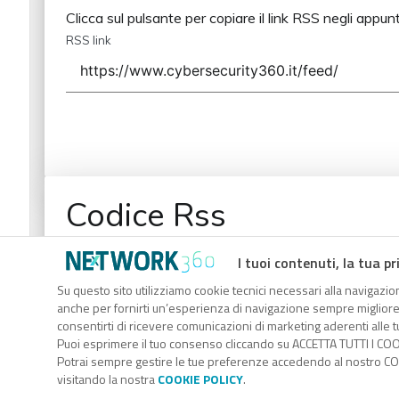
Clicca sul pulsante per copiare il link RSS negli appunt
RSS link
Codice Rss
Clicca sul pulsante per copiare il link RSS negli appunt
I tuoi contenuti, la tua pr
RSS link
Su questo sito utilizziamo cookie tecnici necessari alla navigazion
anche per fornirti un’esperienza di navigazione sempre migliore, p
consentirti di ricevere comunicazioni di marketing aderenti alle tu
Puoi esprimere il tuo consenso cliccando su ACCETTA TUTTI I COO
Potrai sempre gestire le tue preferenze accedendo al nostro COO
visitando la nostra
COOKIE POLICY
.