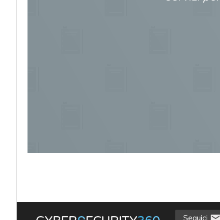
acy
Seguici