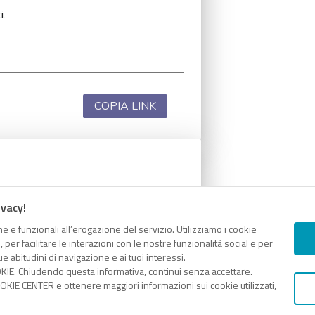
i.
COPIA LINK
i.
ivacy!
e e funzionali all’erogazione del servizio. Utilizziamo i cookie
er facilitare le interazioni con le nostre funzionalità social e per
e abitudini di navigazione e ai tuoi interessi.
KIE. Chiudendo questa informativa, continui senza accettare.
COPIA LINK
KIE CENTER e ottenere maggiori informazioni sui cookie utilizzati,