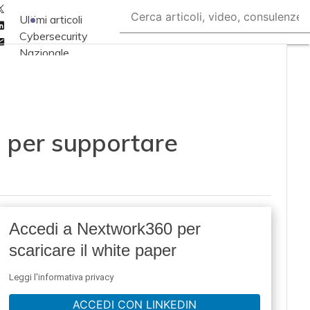
Twitter
Ultimi articoli
Linkedin
Cybersecurity
Email
Nazionale
Malware e attacchi
Norme e
adeguamenti
zi per supportare
Soluzioni aziendali
Cultura cyber
News, attualità e
analisi Cyber
sicurezza e privacy
Accedi a Nextwork360 per
Corsi cybersecurity
scaricare il white paper
Chi siamo
Leggi l'informativa privacy
ACCEDI CON LINKEDIN