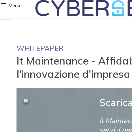
Menu
WHITEPAPER
It Maintenance - Affidabi
l'innovazione d'impresa
Scaric
It Maintena
servizi pe