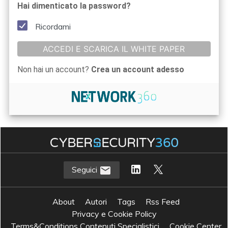
Hai dimenticato la password?
Ricordami
ACCEDI E SCARICA IL WHITE PAPER
Non hai un account?
Crea un account adesso
Seguici
About
Autori
Tags
Rss Feed
Privacy e Cookie Policy
Terms&Conditions Contenuti Specialistici
Cookie Center