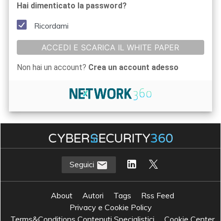
Hai dimenticato la password?
Ricordami
ACCEDI E SCARICA IL WHITE PAPER
Non hai un account?
Crea un account adesso
Seguici
About
Autori
Tags
Rss Feed
Privacy e Cookie Policy
Terms&Conditions Contenuti Specialistici
Cookie Center