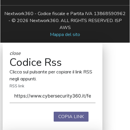
Nextwork360 - Codice fiscale e Partita IVA 13868590962
- © 2026 Nextwork360. ALL RIGHTS RESERVED. ISP
AWS
Mappa del sito
close
Codice Rss
Clicca sul pulsante per copiare il link RSS
negli appunti.
RSS link
COPIA LINK