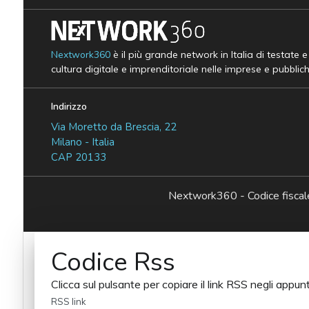
Nextwork360
è il più grande network in Italia di testate 
cultura digitale e imprenditoriale nelle imprese e pubblic
Indirizzo
Via Moretto da Brescia, 22
Milano - Italia
CAP 20133
Nextwork360 - Codice fisc
Codice Rss
Clicca sul pulsante per copiare il link RSS negli appunt
RSS link