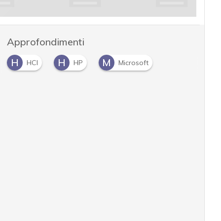
Approfondimenti
H
H
M
HCI
HP
Microsoft