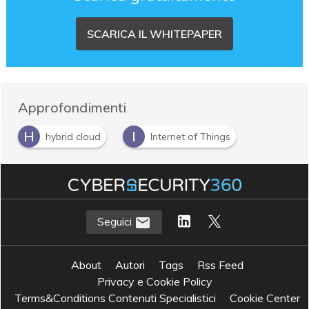
SCARICA IL WHITEPAPER
Approfondimenti
H
I
hybrid cloud
Internet of Things
P
S
public cloud
sicurezza cloud
Seguici
About
Autori
Tags
Rss Feed
Privacy e Cookie Policy
Terms&Conditions Contenuti Specialistici
Cookie Center