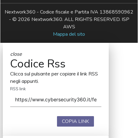
Nextwork360 - Codice fiscale e Partita IVA 13868590962
- © 2026 Nextwork360. ALL RIGHTS RESERVED. ISP
AWS
Mappa del sito
close
Codice Rss
Clicca sul pulsante per copiare il link RSS
negli appunti.
RSS link
COPIA LINK