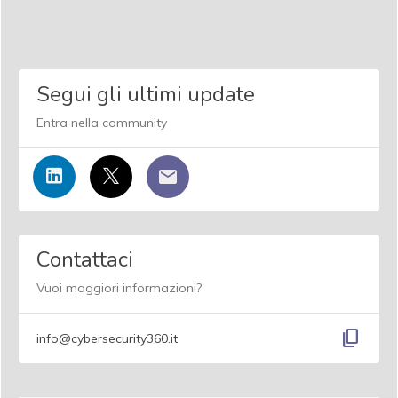
Segui gli ultimi update
Entra nella community
Contattaci
Vuoi maggiori informazioni?
content_copy
info@cybersecurity360.it