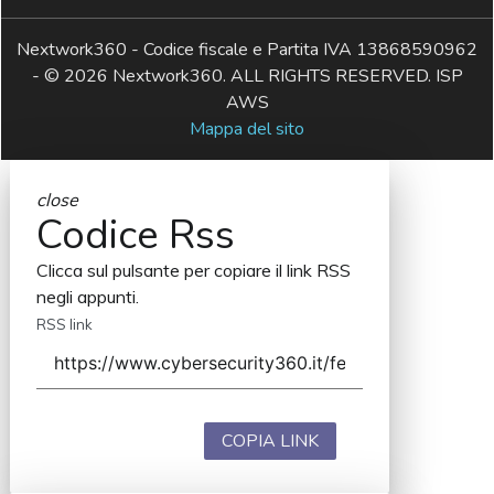
Nextwork360 - Codice fiscale e Partita IVA 13868590962
- © 2026 Nextwork360. ALL RIGHTS RESERVED. ISP
AWS
Mappa del sito
close
Codice Rss
Clicca sul pulsante per copiare il link RSS
negli appunti.
RSS link
COPIA LINK