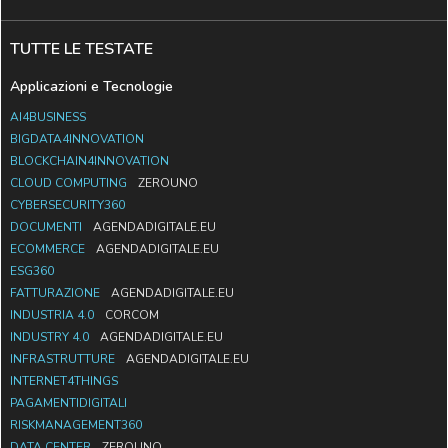
TUTTE LE TESTATE
Applicazioni e Tecnologie
AI4BUSINESS
BIGDATA4INNOVATION
BLOCKCHAIN4INNOVATION
CLOUD COMPUTING
ZEROUNO
CYBERSECURITY360
DOCUMENTI
AGENDADIGITALE.EU
ECOMMERCE
AGENDADIGITALE.EU
ESG360
FATTURAZIONE
AGENDADIGITALE.EU
INDUSTRIA 4.0
CORCOM
INDUSTRY 4.0
AGENDADIGITALE.EU
INFRASTRUTTURE
AGENDADIGITALE.EU
INTERNET4THINGS
PAGAMENTIDIGITALI
RISKMANAGEMENT360
DATA CENTER
ZEROUNO