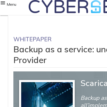
Menu
WHITEPAPER
Backup as a service: u
Provider
Scaric
Backup as 
all’imple