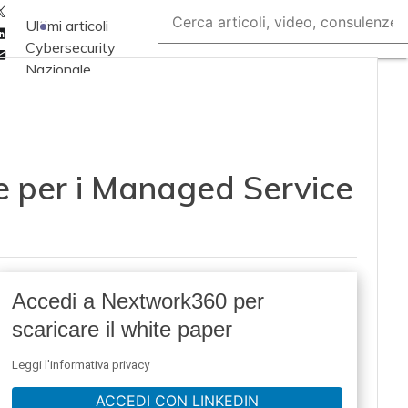
Twitter
Ultimi articoli
Linkedin
Cybersecurity
Email
Nazionale
Malware e attacchi
Norme e
adeguamenti
e per i Managed Service
Soluzioni aziendali
Cultura cyber
News, attualità e
analisi Cyber
sicurezza e privacy
Accedi a Nextwork360 per
Corsi cybersecurity
scaricare il white paper
Chi siamo
Leggi l'informativa privacy
ACCEDI CON LINKEDIN