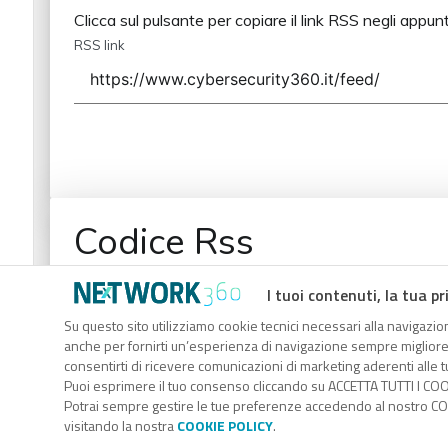
Clicca sul pulsante per copiare il link RSS negli appunt
RSS link
Codice Rss
Clicca sul pulsante per copiare il link RSS negli appunt
I tuoi contenuti, la tua pr
RSS link
Su questo sito utilizziamo cookie tecnici necessari alla navigazion
anche per fornirti un’esperienza di navigazione sempre migliore, p
consentirti di ricevere comunicazioni di marketing aderenti alle tu
Puoi esprimere il tuo consenso cliccando su ACCETTA TUTTI I COO
Potrai sempre gestire le tue preferenze accedendo al nostro COO
visitando la nostra
COOKIE POLICY
.