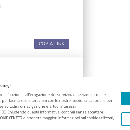
i.
COPIA LINK
i.
ivacy!
e e funzionali all’erogazione del servizio. Utilizziamo i cookie
er facilitare le interazioni con le nostre funzionalità social e per
e abitudini di navigazione e ai tuoi interessi.
KIE. Chiudendo questa informativa, continui senza accettare.
COPIA LINK
KIE CENTER e ottenere maggiori informazioni sui cookie utilizzati,