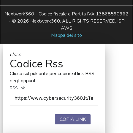
Nextwork360 - Codice fiscale e Partita IVA 13868590962
- © 2026 Nextwork360. ALL RIGHTS RESERVED. ISP
AWS
Mappa del sito
close
Codice Rss
Clicca sul pulsante per copiare il link RSS
negli appunti.
RSS link
COPIA LINK