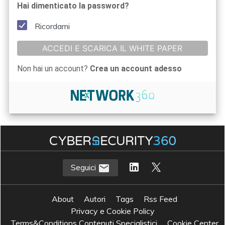
Hai dimenticato la password?
Ricordami
ACCEDI E SCARICA IL WHITE PAPER
Non hai un account?
Crea un account adesso
Seguici
About
Autori
Tags
Rss Feed
Privacy e Cookie Policy
Terms&Conditions Contenuti Specialistici
Cookie Center