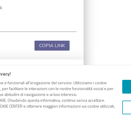
i.
COPIA LINK
ivacy!
i.
e e funzionali all’erogazione del servizio. Utilizziamo i cookie
er facilitare le interazioni con le nostre funzionalità social e per
e abitudini di navigazione e ai tuoi interessi.
KIE. Chiudendo questa informativa, continui senza accettare.
KIE CENTER e ottenere maggiori informazioni sui cookie utilizzati,
COPIA LINK