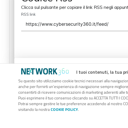
Clicca sul pulsante per copiare il link RSS negli appunt
RSS link
Codice Rss
I tuoi contenuti, la tua pr
Clicca sul pulsante per copiare il link RSS negli appunt
Su questo sito utilizziamo cookie tecnici necessari alla navigazion
anche per fornirti un’esperienza di navigazione sempre migliore, p
RSS link
consentirti di ricevere comunicazioni di marketing aderenti alle tu
Puoi esprimere il tuo consenso cliccando su ACCETTA TUTTI I COO
Potrai sempre gestire le tue preferenze accedendo al nostro COO
visitando la nostra
COOKIE POLICY
.