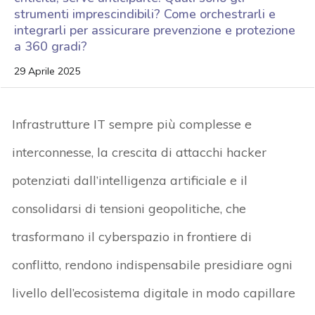
strumenti imprescindibili? Come orchestrarli e
integrarli per assicurare prevenzione e protezione
a 360 gradi?
29 Aprile 2025
I
nfrastrutture IT
sempre più
complesse
e
interconnesse
,
la
crescita di attacchi hacker
potenziati da
ll’intelligenza artificiale
e il
consolidarsi di
tensioni
geopolitiche
,
che
trasformano il
cyberspazio in
frontiere d
i
conflitto
,
rendono indispensabile presidiare ogni
livello dell’ecosistema digitale
in modo capillare