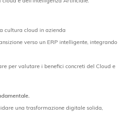
l cloud e
dell’
intelligenza
Artificiale.
 cultura cloud in azienda
nsizione verso un ERP intelligente, integrando
are per valutare
i benefici concreti del Cloud e
ondamentale.
idare una trasformazione digitale solida,