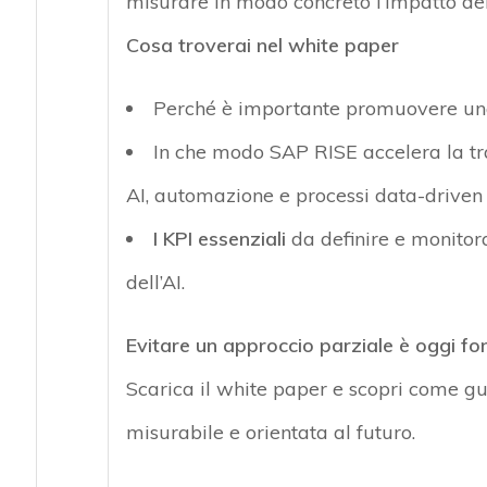
misurare in modo concreto
l’impatto de
Cosa troverai nel white paper
Perché
è importante p
romuovere una
In che modo SAP RISE accelera la tra
AI, automazione e processi data-
driven
I
KPI essenziali
da
definire e
monitor
dell’AI
.
Evitare un approccio parziale è oggi f
Scarica il white paper e scopri come gu
misurabile e orientata al futuro.