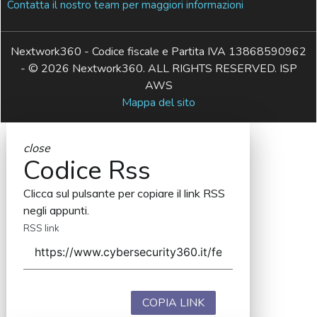
Contatta il nostro team per maggiori informazioni
Nextwork360 - Codice fiscale e Partita IVA 13868590962
- © 2026 Nextwork360. ALL RIGHTS RESERVED. ISP
AWS
Mappa del sito
close
Codice Rss
Clicca sul pulsante per copiare il link RSS
negli appunti.
RSS link
COPIA LINK