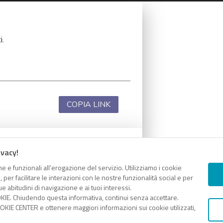
i.
COPIA LINK
ivacy!
i.
e e funzionali all’erogazione del servizio. Utilizziamo i cookie
er facilitare le interazioni con le nostre funzionalità social e per
e abitudini di navigazione e ai tuoi interessi.
KIE. Chiudendo questa informativa, continui senza accettare.
KIE CENTER e ottenere maggiori informazioni sui cookie utilizzati,