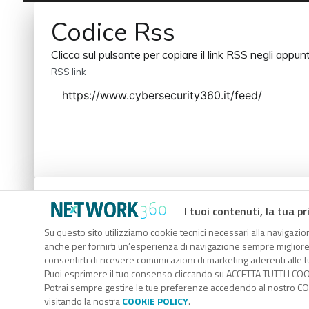
Codice Rss
Clicca sul pulsante per copiare il link RSS negli appunt
RSS link
Codice Rss
I tuoi contenuti, la tua pr
Clicca sul pulsante per copiare il link RSS negli appunt
Su questo sito utilizziamo cookie tecnici necessari alla navigazion
anche per fornirti un’esperienza di navigazione sempre migliore, p
RSS link
consentirti di ricevere comunicazioni di marketing aderenti alle tu
Puoi esprimere il tuo consenso cliccando su ACCETTA TUTTI I COO
Potrai sempre gestire le tue preferenze accedendo al nostro COO
visitando la nostra
COOKIE POLICY
.