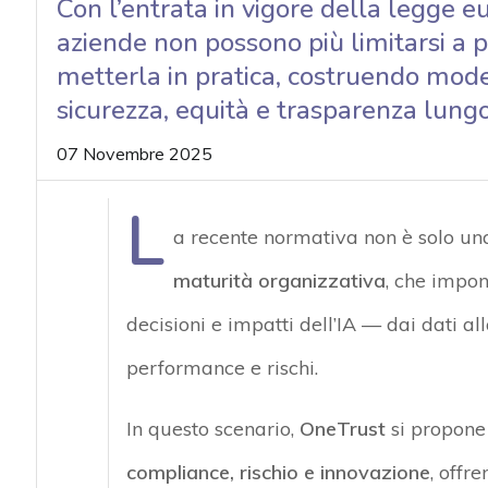
Con l’entrata in vigore della legge eu
acy
aziende non possono più limitarsi a 
metterla in pratica, costruendo mode
sicurezza, equità e trasparenza lungo t
07 Novembre 2025
L
a recente normativa non è solo un
maturità organizzativa
, che impone
decisioni e impatti dell’IA — dai dati a
performance e rischi.
In questo scenario,
OneTrust
si propone
compliance, rischio e innovazione
, offr