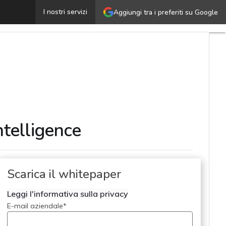
Dal dato al valore: una nuova visione della Business Int
I nostri servizi
Aggiungi tra i preferiti su Google
ntelligence
Scarica il whitepaper
Leggi l'informativa sulla privacy
E-mail aziendale
*