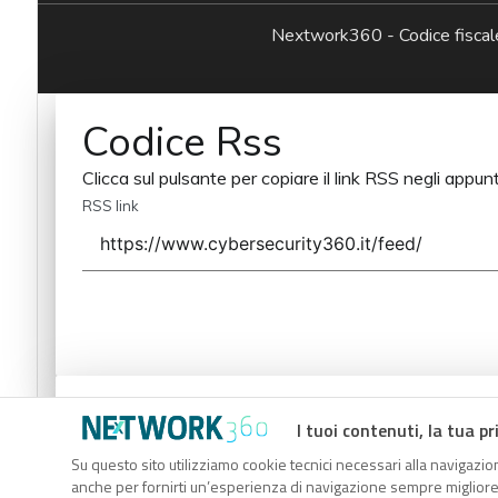
Nextwork360 - Codice fisc
Codice Rss
Clicca sul pulsante per copiare il link RSS negli appunt
RSS link
Codice Rss
I tuoi contenuti, la tua pr
Clicca sul pulsante per copiare il link RSS negli appunt
Su questo sito utilizziamo cookie tecnici necessari alla navigazion
anche per fornirti un’esperienza di navigazione sempre migliore, p
RSS link