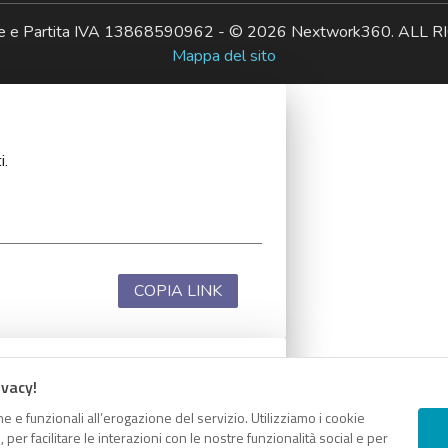
ale e Partita IVA 13868590962 - © 2026 Nextwork360. AL
Mappa del sito
i.
COPIA LINK
ivacy!
i.
e e funzionali all’erogazione del servizio. Utilizziamo i cookie
er facilitare le interazioni con le nostre funzionalità social e per