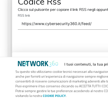
Codice Rss
Clicca sul pulsante per copiare il link RSS negli appunt
RSS link
Codice Rss
I tuoi contenuti, la tua pr
Clicca sul pulsante per copiare il link RSS negli appunt
Su questo sito utilizziamo cookie tecnici necessari alla navigazion
anche per fornirti un’esperienza di navigazione sempre migliore, p
RSS link
consentirti di ricevere comunicazioni di marketing aderenti alle tu
Puoi esprimere il tuo consenso cliccando su ACCETTA TUTTI I COO
Potrai sempre gestire le tue preferenze accedendo al nostro COO
visitando la nostra
COOKIE POLICY
.