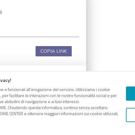
i.
COPIA LINK
ivacy!
i.
e e funzionali all’erogazione del servizio. Utilizziamo i cookie
er facilitare le interazioni con le nostre funzionalità social e per
e abitudini di navigazione e ai tuoi interessi.
KIE. Chiudendo questa informativa, continui senza accettare.
KIE CENTER e ottenere maggiori informazioni sui cookie utilizzati,
COPIA LINK