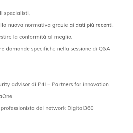
i specialisti,
della nuova normativa grazie
ai dati più recenti
,
stire la conformità al meglio,
fare domande
specifiche nella sessione di Q&A
rity advisor di P4I – Partners for innovation
jaOne
a professionista del network Digital360