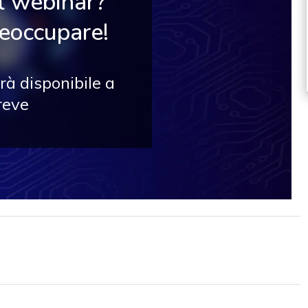
il webinar?
reoccupare!
rà disponibile a
reve