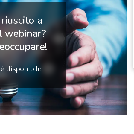
riuscito a
il webinar?
reoccupare!
 è disponibile