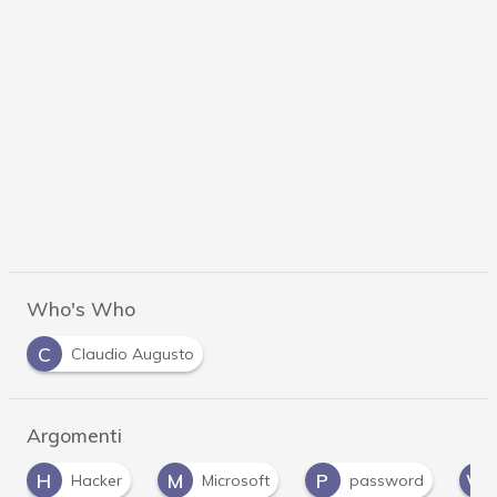
Who's Who
C
Claudio Augusto
Argomenti
H
M
P
W
Hacker
Microsoft
password