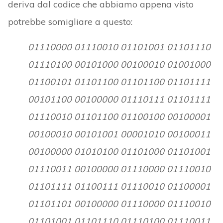
deriva dal codice che abbiamo appena visto
potrebbe somigliare a questo:
01110000 01110010 01101001 01101110
01110100 00101000 00100010 01001000
01100101 01101100 01101100 01101111
00101100 00100000 01110111 01101111
01110010 01101100 01100100 00100001
00100010 00101001 00001010 00100011
00100000 01010100 01101000 01101001
01110011 00100000 01110000 01110010
01101111 01100111 01110010 01100001
01101101 00100000 01110000 01110010
01101001 01101110 01110100 01110011