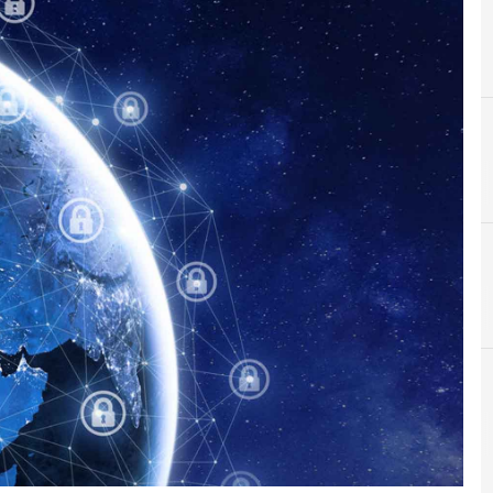
B
Backup