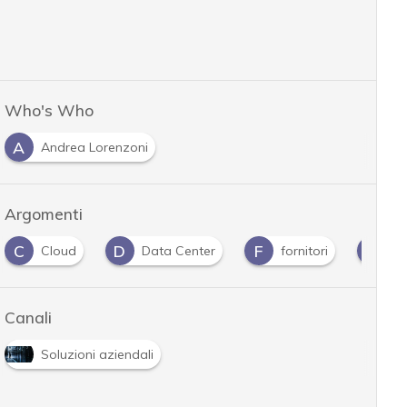
Who's Who
A
Andrea Lorenzoni
Argomenti
C
D
F
G
Cloud
Data Center
fornitori
G
Canali
Soluzioni aziendali