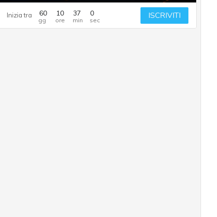
60
10
36
59
ISCRIVITI
Inizia tra