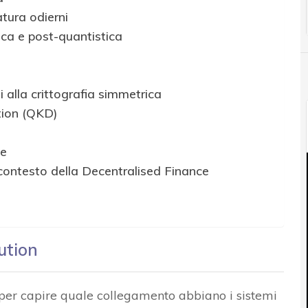
tura odierni
tica e post-quantistica
alla crittografia simmetrica
tion (QKD)
te
contesto della Decentralised Finance
ution
 per capire quale collegamento abbiano i sistemi