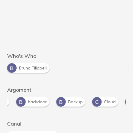
Who's Who
B
Bruno Filippelli
Argomenti
B
B
C
C
backdoor
Backup
Cloud
co
Canali