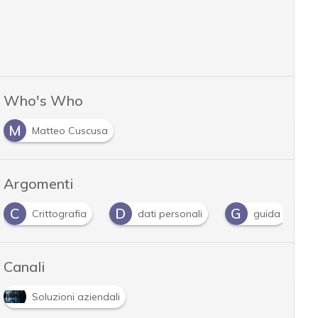
Who's Who
M
Matteo Cuscusa
Argomenti
C
D
G
Crittografia
dati personali
guida
Canali
Soluzioni aziendali