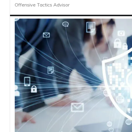
acy
Offensive Tactics Advisor