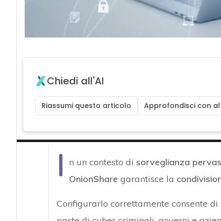
Chiedi all'AI
Riassumi questo articolo
Approfondisci con alt
I
n un contesto di
sorveglianza pervas
OnionShare
garantisce la
condivision
Configurarlo correttamente consente di c
parte di cyber criminali, governi e azi