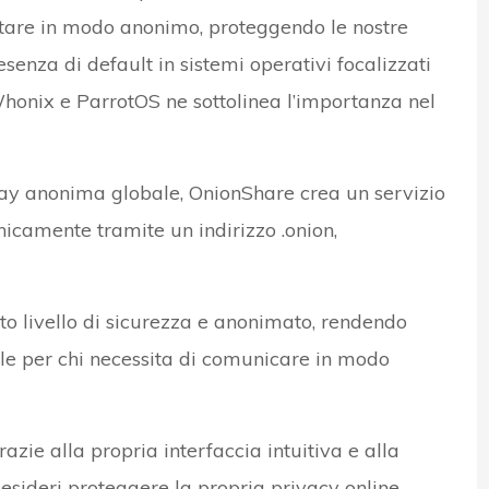
attare in modo anonimo, proteggendo le nostre
senza di default in sistemi operativi focalizzati
honix e ParrotOS ne sottolinea l’importanza nel
lay anonima globale, OnionShare crea un servizio
icamente tramite un indirizzo .onion,
to livello di sicurezza e anonimato, rendendo
e per chi necessita di comunicare in modo
zie alla propria interfaccia intuitiva e alla
desideri proteggere la propria privacy online.