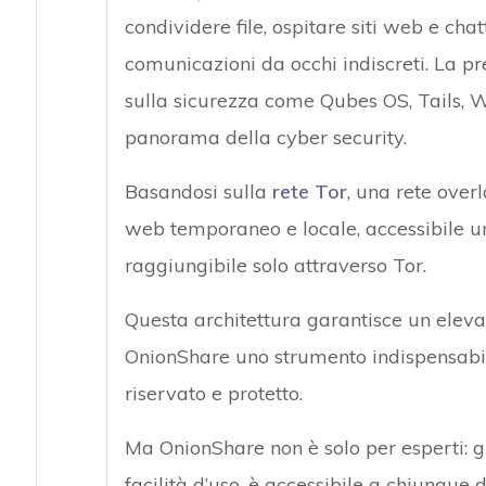
condividere file, ospitare siti web e ch
comunicazioni da occhi indiscreti. La pre
sulla sicurezza come Qubes OS, Tails, W
panorama della cyber security.
Basandosi sulla
rete Tor
, una rete over
web temporaneo e locale, accessibile un
raggiungibile solo attraverso Tor.
Questa architettura garantisce un eleva
OnionShare uno strumento indispensabil
riservato e protetto.
Ma OnionShare non è solo per esperti: gra
facilità d’uso, è accessibile a chiunque 