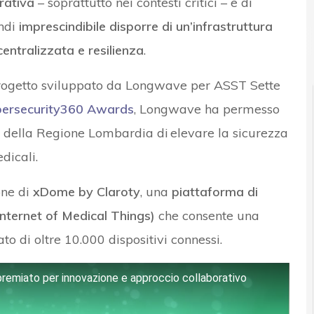
rativa
– soprattutto nei contesti critici – e di
indi
imprescindibile disporre di un’infrastruttura
centralizzata e resilienza
.
l progetto sviluppato da Longwave per ASST Sette
ersecurity360 Awards
, Longwave ha permesso
ie della Regione Lombardia di elevare la sicurezza
dicali.
one di
xDome by Claroty
, una
piattaforma di
Internet of Medical Things)
che consente una
o di oltre 10.000 dispositivi connessi.
premiato per innovazione e approccio collaborativo