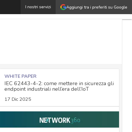
ongwave e ASST Sette Laghi: visibilità e sicurezza per l
I nostri servizi
Aggiungi tra i preferiti su Google
WHITE PAPER
IEC 62443-4-2: come mettere in sicurezza gli
endpoint industriali nell’era dell’IoT
17 Dic 2025