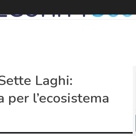
L
ette Laghi:
za per l’ecosistema