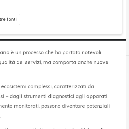
re fonti
tario
è un processo che ha portato
notevoli
qualità dei servizi
, ma comporta anche
nuove
o ecosistemi complessi, caratterizzati da
si – dagli strumenti diagnostici agli apparati
ente monitorati, possono diventare potenziali
C
Cloud
.