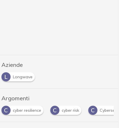
Aziende
L
Longwave
Argomenti
C
C
C
cyber resilience
cyber risk
Cybersecurity