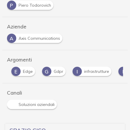
P
Piero Todorovich
Aziende
A
Axis Communications
Argomenti
E
G
I
I
Edge
Gdpr
infrastrutture
Io
Canali
Soluzioni aziendali