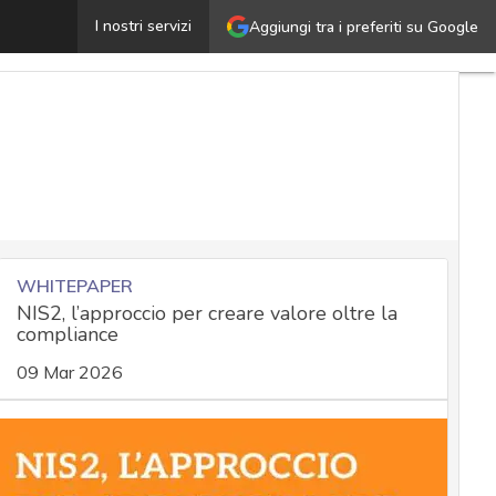
La sovranità digitale si costruisce anche scegliendo app
I nostri servizi
Aggiungi tra i preferiti su Google
WHITEPAPER
NIS2, l’approccio per creare valore oltre la
compliance
09 Mar 2026