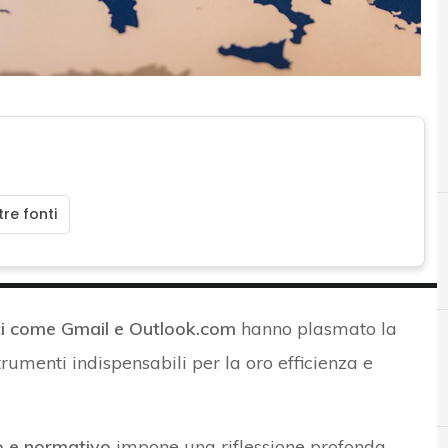
re fonti
nti come Gmail e Outlook.com
hanno plasmato la
umenti indispensabili per la oro efficienza e
A
app
o e normativo
impone una riflessione profonda.