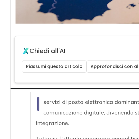
Chiedi all'AI
Riassumi questo articolo
Approfondisci con alt
I
servizi di posta elettronica domina
comunicazione digitale, divenendo str
integrazione.
Tuttavia, l’attuale
panorama geopolitic