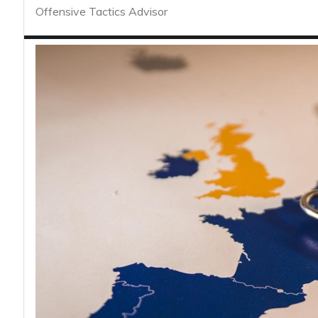
acy
Offensive Tactics Advisor